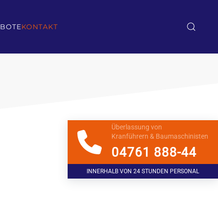
EBOTE
KONTAKT
Überlassung von
Kranführern & Baumaschinisten
04761 888-44
INNERHALB VON 24 STUNDEN PERSONAL